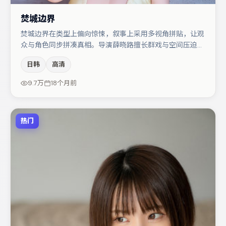
焚城边界
焚城边界在类型上偏向惊悚，叙事上采用多视角拼贴，让观
众与角色同步拼凑真相。导演薛晓路擅长群戏与空间压迫
感，本片在视听语言上与题材形成互文。赵丽颖与大鹏的对
日韩
高清
手戏构成全片情感锚点，张译则以细节塑造推动谜题层层揭
开。若你偏爱强类型与清晰主线，这部作品值得关注。
9.7万
18个月前
热门