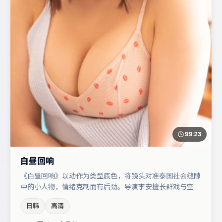
99:23
白昼回响
《白昼回响》以动作为类型底色，将镜头对准泰国社会缝隙
中的小人物，情绪克制而有后劲。导演李安擅长群戏与空间
压迫感，本片在视听语言上与题材形成互文。弗洛伦丝·皮
日韩
高清
尤在片中承担叙事驱动，朱一龙、亚当·德赖弗分别提供反
差与喜剧/悬疑调剂（视场次而定）。若你偏爱强类型与清