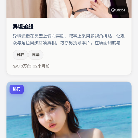
99:51
异境追缉
异境追缉在类型上偏向喜剧，叙事上采用多视角拼贴，让观
众与角色同步拼凑真相。刁亦男执导本片，在场面调度与表
演节奏上保持一贯作者性，关键场次留白得当。朱一龙与孔
日韩
高清
刘的对手戏构成全片情感锚点，易烊千玺则以细节塑造推动
谜题层层揭开。若你偏爱强类型与清晰主线，这部作品值得
9.8万
102个月前
关注。
热门