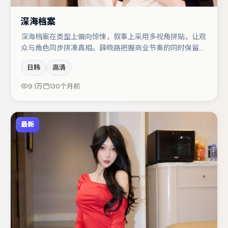
深海档案
深海档案在类型上偏向惊悚，叙事上采用多视角拼贴，让观
众与角色同步拼凑真相。薛晓路把握商业节奏的同时保留人
物弧光，高潮戏信息密度高但不显凌乱。张颂文与谭卓的对
日韩
高清
手戏构成全片情感锚点，赵丽颖则以细节塑造推动谜题层层
揭开。整体完成度较高，适合周末一口气追完。
9.1万
130个月前
最新