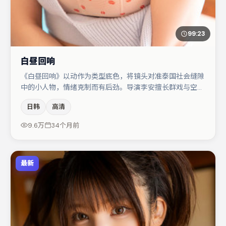
99:23
白昼回响
《白昼回响》以动作为类型底色，将镜头对准泰国社会缝隙
中的小人物，情绪克制而有后劲。导演李安擅长群戏与空间
压迫感，本片在视听语言上与题材形成互文。弗洛伦丝·皮
日韩
高清
尤在片中承担叙事驱动，朱一龙、亚当·德赖弗分别提供反
差与喜剧/悬疑调剂（视场次而定）。若你偏爱强类型与清
9.6万
34个月前
晰主线，这部作品值得关注。
最新