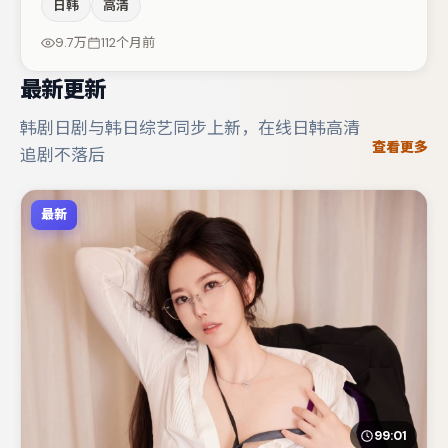
日韩
高清
村拓哉的对手戏构成全片情感锚点，张颂文则以细节塑造推
动谜题层层揭开。整体完成度较高，适合周末一口气追完。
9.7万
112个月前
最新更新
韩剧日剧与韩日综艺同步上新，在线日韩高清
查看更多
追剧不落后
最新
99:01