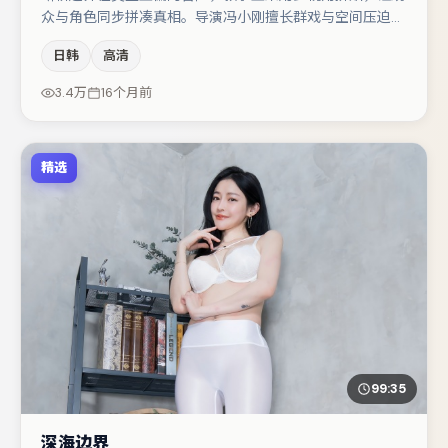
众与角色同步拼凑真相。导演冯小刚擅长群戏与空间压迫
感，本片在视听语言上与题材形成互文。主演阵容包括咏
日韩
高清
梅、王千源、张译等，角色动机前后呼应，适合喜欢抠台词
与伏笔的观众。节奏紧凑、反转有度，值得列入片单。
3.4万
16个月前
精选
99:35
深海边界