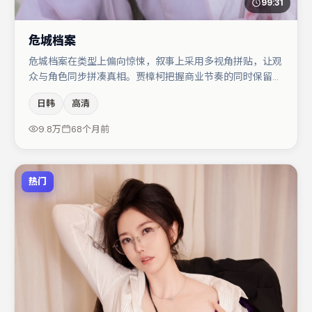
99:31
危城档案
危城档案在类型上偏向惊悚，叙事上采用多视角拼贴，让观
众与角色同步拼凑真相。贾樟柯把握商业节奏的同时保留人
物弧光，高潮戏信息密度高但不显凌乱。赵丽颖在片中承担
日韩
高清
叙事驱动，沈腾、蒋奇明分别提供反差与喜剧/悬疑调剂
（视场次而定）。节奏紧凑、反转有度，值得列入片单。
9.8万
68个月前
热门