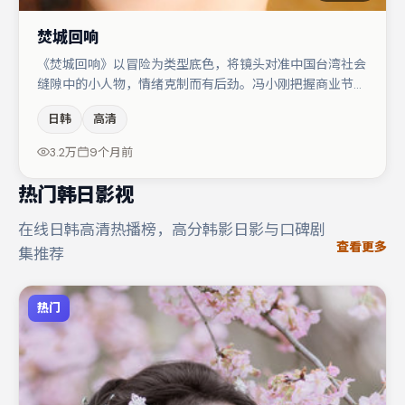
焚城回响
《焚城回响》以冒险为类型底色，将镜头对准中国台湾社会
缝隙中的小人物，情绪克制而有后劲。冯小刚把握商业节奏
的同时保留人物弧光，高潮戏信息密度高但不显凌乱。主演
日韩
高清
阵容包括菅田将晖、小松菜奈、裴斗娜等，角色动机前后呼
应，适合喜欢抠台词与伏笔的观众。节奏紧凑、反转有度，
3.2万
9个月前
值得列入片单。
热门韩日影视
在线日韩高清热播榜，高分韩影日影与口碑剧
查看更多
集推荐
热门