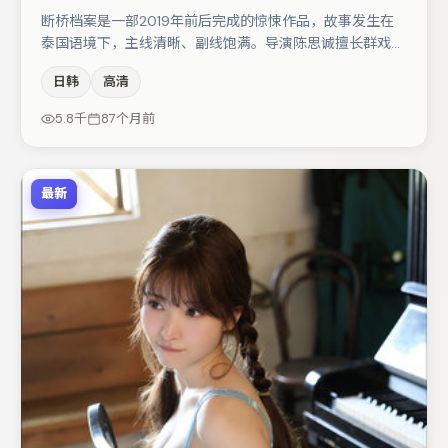
断桥档案是一部2019年前后完成的惊悚作品，故事发生在
泰国语境下，主线清晰、副线饱满。导演陈思诚擅长群戏与
空间压迫感，本片在视听语言上与题材形成互文。张颂文与
日韩
高清
小松菜奈的对手戏构成全片情感锚点，杨幂则以细节塑造推
动谜题层层揭开。整体完成度较高，适合周末一口气追完。
5.8千
87个月前
最新