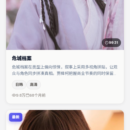
99:31
危城档案
危城档案在类型上偏向惊悚，叙事上采用多视角拼贴，让观
众与角色同步拼凑真相。贾樟柯把握商业节奏的同时保留人
物弧光，高潮戏信息密度高但不显凌乱。赵丽颖在片中承担
日韩
高清
叙事驱动，沈腾、蒋奇明分别提供反差与喜剧/悬疑调剂
（视场次而定）。节奏紧凑、反转有度，值得列入片单。
9.8万
68个月前
最新