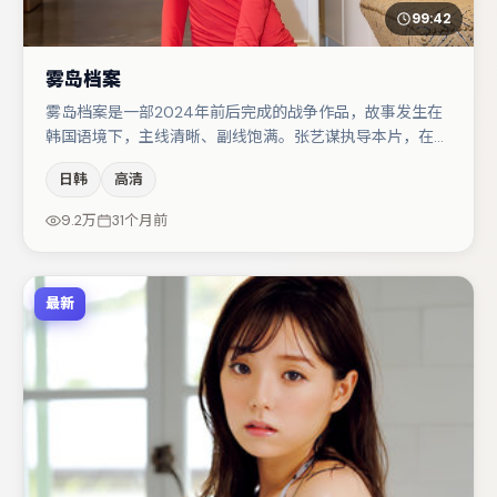
99:42
雾岛档案
雾岛档案是一部2024年前后完成的战争作品，故事发生在
韩国语境下，主线清晰、副线饱满。张艺谋执导本片，在场
面调度与表演节奏上保持一贯作者性，关键场次留白得当。
日韩
高清
主演阵容包括白宇、文淇、张译等，角色动机前后呼应，适
合喜欢抠台词与伏笔的观众。整体完成度较高，适合周末一
9.2万
31个月前
口气追完。
最新