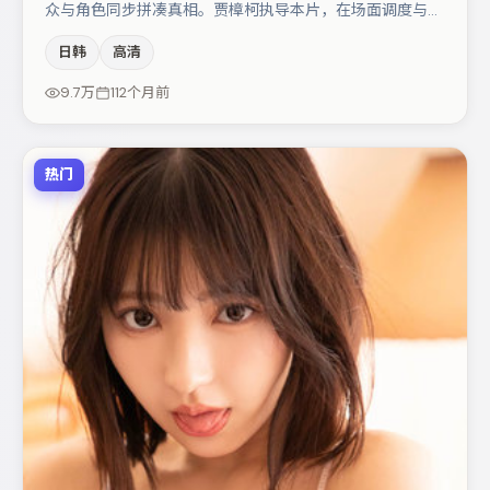
众与角色同步拼凑真相。贾樟柯执导本片，在场面调度与表
演节奏上保持一贯作者性，关键场次留白得当。秦海璐与木
日韩
高清
村拓哉的对手戏构成全片情感锚点，张颂文则以细节塑造推
动谜题层层揭开。整体完成度较高，适合周末一口气追完。
9.7万
112个月前
热门