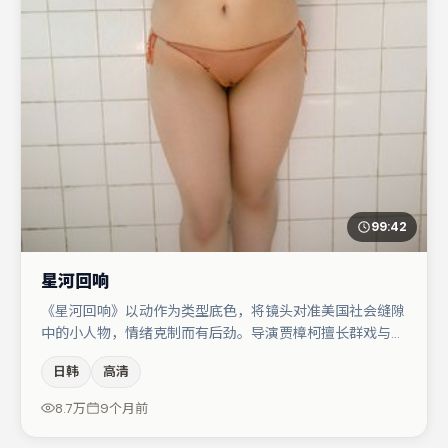
99:42
星河回响
《星河回响》以动作为类型底色，将镜头对准美国社会缝隙
中的小人物，情绪克制而有后劲。导演贾樟柯擅长群戏与空
间压迫感，本片在视听语言上与题材形成互文。亚当·德赖
日韩
高清
弗与赵丽颖的对手戏构成全片情感锚点，孔刘则以细节塑造
推动谜题层层揭开。节奏紧凑、反转有度，值得列入片单。
8.7万
9个月前