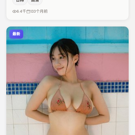
日韩
高清
王千源的对手戏构成全片情感锚点，廖凡则以细节塑造推动
谜题层层揭开。若你偏爱强类型与清晰主线，这部作品值得
6.4千
133个月前
关注。
最新