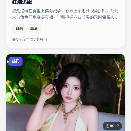
狂潮追缉
狂潮追缉在类型上偏向战争，叙事上采用多视角拼贴，让观
众与角色同步拼凑真相。毕赣把握商业节奏的同时保留人物
弧光，高潮戏信息密度高但不显凌乱。小松菜奈在片中承担
日韩
高清
叙事驱动，河正宇、黄渤分别提供反差与喜剧/悬疑调剂
（视场次而定）。整体完成度较高，适合周末一口气追完。
9.7万
108个月前
热门
99:17