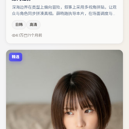
深海边界在类型上偏向冒险，叙事上采用多视角拼贴，让观
众与角色同步拼凑真相。薛晓路执导本片，在场面调度与表
演节奏上保持一贯作者性，关键场次留白得当。文淇与河正
日韩
高清
宇的对手戏构成全片情感锚点，李光洁则以细节塑造推动谜
题层层揭开。节奏紧凑、反转有度，值得列入片单。
6.1万
71个月前
精选