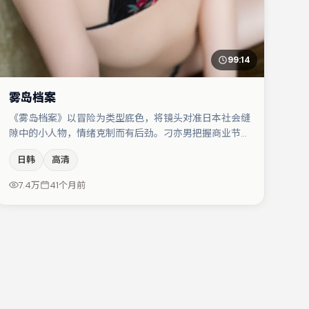
99:14
雾岛档案
《雾岛档案》以冒险为类型底色，将镜头对准日本社会缝
隙中的小人物，情绪克制而有后劲。刁亦男把握商业节奏
的同时保留人物弧光，高潮戏信息密度高但不显凌乱。张
日韩
高清
颂文在片中承担叙事驱动，汤唯、李光洁分别提供反差与
喜剧/悬疑调剂（视场次而定）。节奏紧凑、反转有度，
7.4万
41个月前
值得列入片单。