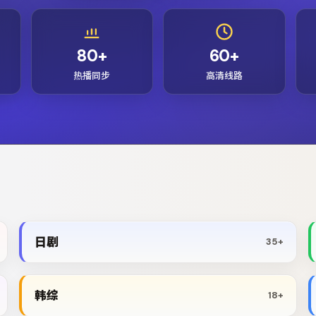
80+
60+
热播同步
高清线路
日剧
35+
韩综
18+