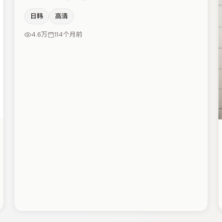
同时保留人物弧光，高潮戏信息密度高但不显凌乱。桂纶
日韩
高清
镁与周迅的对手戏构成全片情感锚点，金高银则以细节塑
造推动谜题层层揭开。整体完成度较高，适合周末一口气
4.6万
114个月前
追完。