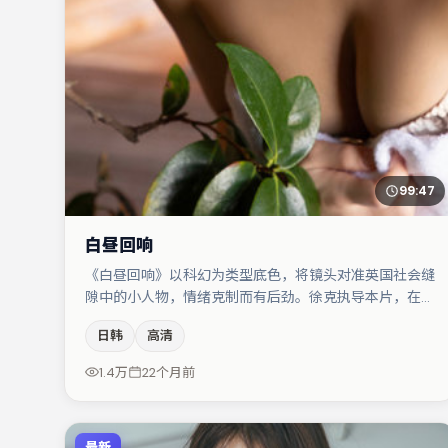
99:47
白昼回响
《白昼回响》以科幻为类型底色，将镜头对准英国社会缝
隙中的小人物，情绪克制而有后劲。徐克执导本片，在场
面调度与表演节奏上保持一贯作者性，关键场次留白得
日韩
高清
当。主演阵容包括木村拓哉、白宇、裴斗娜等，角色动机
前后呼应，适合喜欢抠台词与伏笔的观众。节奏紧凑、反
1.4万
22个月前
转有度，值得列入片单。
最新