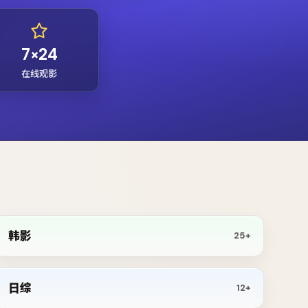
7×24
在线观影
韩影
25+
日综
12+