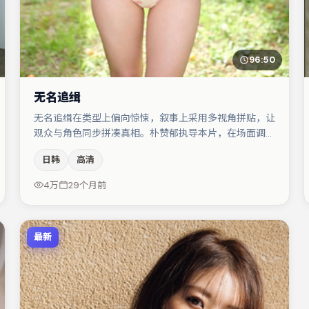
96:50
无名追缉
无名追缉在类型上偏向惊悚，叙事上采用多视角拼贴，让
观众与角色同步拼凑真相。朴赞郁执导本片，在场面调度
与表演节奏上保持一贯作者性，关键场次留白得当。桂纶
日韩
高清
镁在片中承担叙事驱动，于和伟、张子枫分别提供反差与
喜剧/悬疑调剂（视场次而定）。整体完成度较高，适合
4万
29个月前
周末一口气追完。
最新