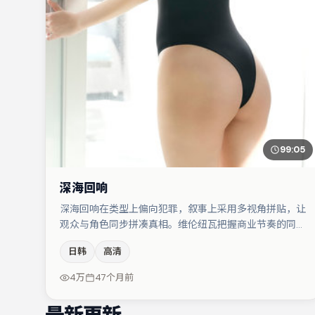
99:05
深海回响
深海回响在类型上偏向犯罪，叙事上采用多视角拼贴，让
观众与角色同步拼凑真相。维伦纽瓦把握商业节奏的同时
保留人物弧光，高潮戏信息密度高但不显凌乱。谭卓在片
日韩
高清
中承担叙事驱动，刘亦菲、黄渤分别提供反差与喜剧/悬
疑调剂（视场次而定）。整体完成度较高，适合周末一口
4万
47个月前
气追完。