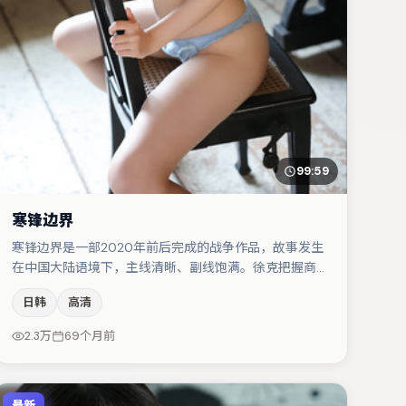
99:59
寒锋边界
寒锋边界是一部2020年前后完成的战争作品，故事发生
在中国大陆语境下，主线清晰、副线饱满。徐克把握商业
节奏的同时保留人物弧光，高潮戏信息密度高但不显凌
日韩
高清
乱。主演阵容包括张子枫、梁朝伟、任素汐等，角色动机
前后呼应，适合喜欢抠台词与伏笔的观众。若你偏爱强类
2.3万
69个月前
型与清晰主线，这部作品值得关注。
最新