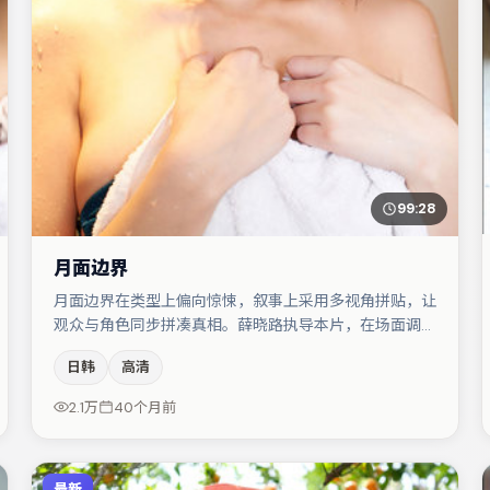
99:28
月面边界
月面边界在类型上偏向惊悚，叙事上采用多视角拼贴，让
观众与角色同步拼凑真相。薛晓路执导本片，在场面调度
与表演节奏上保持一贯作者性，关键场次留白得当。咏梅
日韩
高清
与菅田将晖的对手戏构成全片情感锚点，孔刘则以细节塑
造推动谜题层层揭开。整体完成度较高，适合周末一口气
2.1万
40个月前
追完。
最新