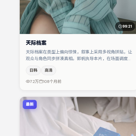
99:21
天际档案
天际档案在类型上偏向惊悚，叙事上采用多视角拼贴，让
观众与角色同步拼凑真相。郭帆执导本片，在场面调度与
表演节奏上保持一贯作者性，关键场次留白得当。主演阵
日韩
高清
容包括木村拓哉、易烊千玺、沈腾等，角色动机前后呼
应，适合喜欢抠台词与伏笔的观众。若你偏爱强类型与清
7.2万
108个月前
晰主线，这部作品值得关注。
最新