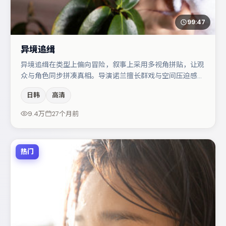
99:47
异境追缉
异境追缉在类型上偏向冒险，叙事上采用多视角拼贴，让观
众与角色同步拼凑真相。导演诺兰擅长群戏与空间压迫感，
本片在视听语言上与题材形成互文。章子怡与于和伟的对手
日韩
高清
戏构成全片情感锚点，胡歌则以细节塑造推动谜题层层揭
开。若你偏爱强类型与清晰主线，这部作品值得关注。
9.4万
27个月前
热门