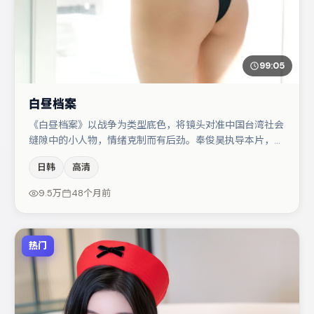
99:05
白昼档案
《白昼档案》以战争为类型底色，将镜头对准中国台湾社会
缝隙中的小人物，情绪克制而有后劲。奉俊昊执导本片，在
场面调度与表演节奏上保持一贯作者性，关键场次留白得
日韩
高清
当。秦海璐与章子怡的对手戏构成全片情感锚点，白宇则以
细节塑造推动谜题层层揭开。节奏紧凑、反转有度，值得列
9.5万
48个月前
入片单。
热门