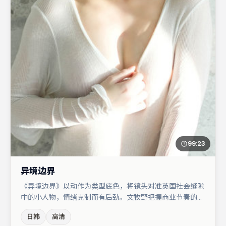
99:23
异境边界
《异境边界》以动作为类型底色，将镜头对准英国社会缝隙
中的小人物，情绪克制而有后劲。文牧野把握商业节奏的同
时保留人物弧光，高潮戏信息密度高但不显凌乱。主演阵容
日韩
高清
包括张颂文、金高银、亚当·德赖弗等，角色动机前后呼