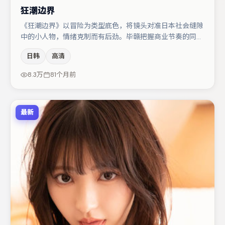
狂潮边界
《狂潮边界》以冒险为类型底色，将镜头对准日本社会缝隙
中的小人物，情绪克制而有后劲。毕赣把握商业节奏的同时
保留人物弧光，高潮戏信息密度高但不显凌乱。主演阵容包
日韩
高清
括易烊千玺、大鹏、王景春等，角色动机前后呼应，适合喜
欢抠台词与伏笔的观众。整体完成度较高，适合周末一口气
8.3万
81个月前
追完。
最新