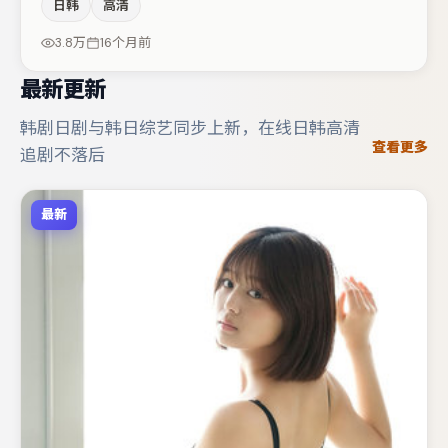
日韩
高清
菲与李光洁的对手戏构成全片情感锚点，沈腾则以细节塑造
推动谜题层层揭开。整体完成度较高，适合周末一口气追
3.8万
16个月前
完。
最新更新
韩剧日剧与韩日综艺同步上新，在线日韩高清
查看更多
追剧不落后
最新