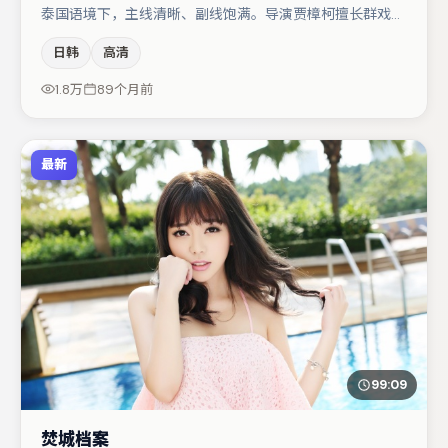
泰国语境下，主线清晰、副线饱满。导演贾樟柯擅长群戏与
空间压迫感，本片在视听语言上与题材形成互文。大鹏在片
日韩
高清
中承担叙事驱动，肖央、赵丽颖分别提供反差与喜剧/悬疑
调剂（视场次而定）。整体完成度较高，适合周末一口气追
1.8万
89个月前
完。
最新
99:09
焚城档案