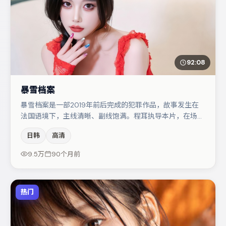
92:08
暴雪档案
暴雪档案是一部2019年前后完成的犯罪作品，故事发生在
法国语境下，主线清晰、副线饱满。程耳执导本片，在场面
调度与表演节奏上保持一贯作者性，关键场次留白得当。木
日韩
高清
村拓哉与易烊千玺的对手戏构成全片情感锚点，胡歌则以细
节塑造推动谜题层层揭开。整体完成度较高，适合周末一口
9.5万
90个月前
气追完。
热门