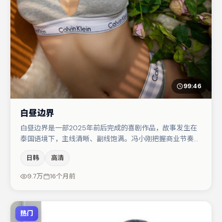
99:46
白昼边界
白昼边界是一部2025年前后完成的喜剧作品，故事发生在
泰国语境下，主线清晰、副线饱满。冯小刚把握商业节奏的
同时保留人物弧光，高潮戏信息密度高但不显凌乱。汤唯在
日韩
高清
片中承担叙事驱动，肖央、马丽分别提供反差与喜剧/悬疑
调剂（视场次而定）。节奏紧凑、反转有度，值得列入片
9.7万
16个月前
单。
热门