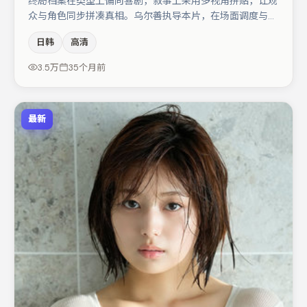
终局档案在类型上偏向喜剧，叙事上采用多视角拼贴，让观
众与角色同步拼凑真相。乌尔善执导本片，在场面调度与表
演节奏上保持一贯作者性，关键场次留白得当。主演阵容包
日韩
高清
括周迅、木村拓哉、廖凡等，角色动机前后呼应，适合喜欢
抠台词与伏笔的观众。若你偏爱强类型与清晰主线，这部作
3.5万
35个月前
品值得关注。
最新