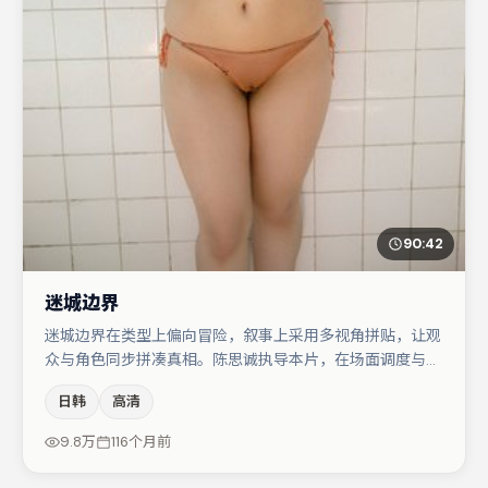
90:42
迷城边界
迷城边界在类型上偏向冒险，叙事上采用多视角拼贴，让观
众与角色同步拼凑真相。陈思诚执导本片，在场面调度与表
演节奏上保持一贯作者性，关键场次留白得当。主演阵容包
日韩
高清
括桂纶镁、小松菜奈、木村拓哉等，角色动机前后呼应，适
合喜欢抠台词与伏笔的观众。节奏紧凑、反转有度，值得列
9.8万
116个月前
入片单。