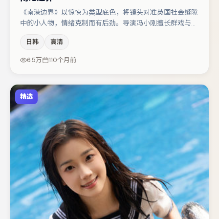
《南港边界》以惊悚为类型底色，将镜头对准英国社会缝隙
中的小人物，情绪克制而有后劲。导演冯小刚擅长群戏与空
间压迫感，本片在视听语言上与题材形成互文。主演阵容包
日韩
高清
括弗洛伦丝·皮尤、雷佳音、金高银等，角色动机前后呼
应，适合喜欢抠台词与伏笔的观众。整体完成度较高，适合
6.5万
110个月前
周末一口气追完。
精选