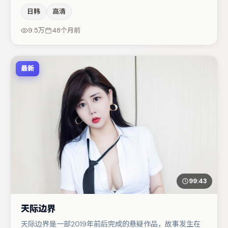
场面调度与表演节奏上保持一贯作者性，关键场次留白得
日韩
高清
当。秦海璐与章子怡的对手戏构成全片情感锚点，白宇则以
细节塑造推动谜题层层揭开。节奏紧凑、反转有度，值得列
9.5万
48个月前
入片单。
最新
99:43
天际边界
天际边界是一部2019年前后完成的悬疑作品，故事发生在