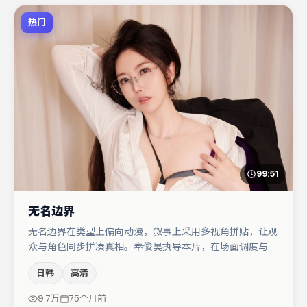
热门
99:51
无名边界
无名边界在类型上偏向动漫，叙事上采用多视角拼贴，让观
众与角色同步拼凑真相。奉俊昊执导本片，在场面调度与表
演节奏上保持一贯作者性，关键场次留白得当。主演阵容包
日韩
高清
括于和伟、孔刘、周冬雨等，角色动机前后呼应，适合喜欢
抠台词与伏笔的观众。若你偏爱强类型与清晰主线，这部作
9.7万
75个月前