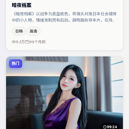
暗夜档案
《暗夜档案》以战争为类型底色，将镜头对准日本社会缝隙
中的小人物，情绪克制而有后劲。薛晓路执导本片，在场面
调度与表演节奏上保持一贯作者性，关键场次留白得当。肖
日韩
高清
央在片中承担叙事驱动，杨幂、孔刘分别提供反差与喜剧/
悬疑调剂（视场次而定）。整体完成度较高，适合周末一口
9.3万
99个月前
气追完。
热门
99:24