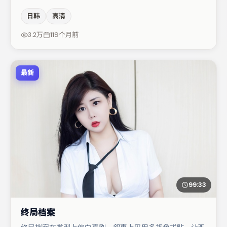
同时保留人物弧光，高潮戏信息密度高但不显凌乱。主演阵
日韩
高清
容包括胡歌、赵丽颖、河正宇等，角色动机前后呼应，适合
喜欢抠台词与伏笔的观众。节奏紧凑、反转有度，值得列入
3.2万
119个月前
片单。
最新
99:33
终局档案