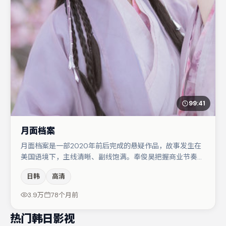
99:41
月面档案
月面档案是一部2020年前后完成的悬疑作品，故事发生在
美国语境下，主线清晰、副线饱满。奉俊昊把握商业节奏的
同时保留人物弧光，高潮戏信息密度高但不显凌乱。主演阵
日韩
高清
容包括易烊千玺、胡歌、于和伟等，角色动机前后呼应，适
合喜欢抠台词与伏笔的观众。节奏紧凑、反转有度，值得列
3.9万
78个月前
入片单。
热门韩日影视