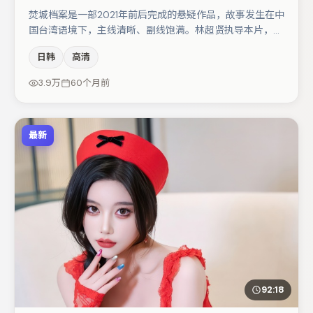
焚城档案是一部2021年前后完成的悬疑作品，故事发生在中
国台湾语境下，主线清晰、副线饱满。林超贤执导本片，在
场面调度与表演节奏上保持一贯作者性，关键场次留白得
日韩
高清
当。主演阵容包括孔刘、马丽、廖凡等，角色动机前后呼
应，适合喜欢抠台词与伏笔的观众。节奏紧凑、反转有度，
3.9万
60个月前
值得列入片单。
最新
92:18