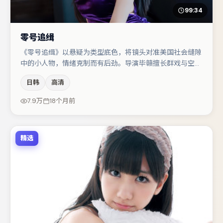
99:34
零号追缉
《零号追缉》以悬疑为类型底色，将镜头对准美国社会缝隙
中的小人物，情绪克制而有后劲。导演毕赣擅长群戏与空间
压迫感，本片在视听语言上与题材形成互文。主演阵容包括
日韩
高清
段奕宏、胡歌、王景春等，角色动机前后呼应，适合喜欢抠
台词与伏笔的观众。节奏紧凑、反转有度，值得列入片单。
7.9万
18个月前
精选