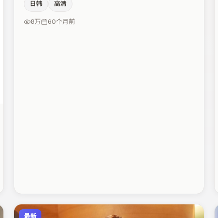
日韩
高清
章子怡、杨幂、裴斗娜等，角色动机前后呼应，适合喜欢
抠台词与伏笔的观众。整体完成度较高，适合周末一口气
8万
60个月前
追完。
最新