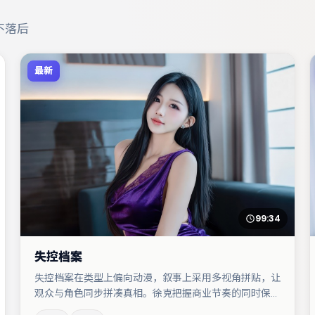
不落后
最新
99:34
失控档案
失控档案在类型上偏向动漫，叙事上采用多视角拼贴，让
观众与角色同步拼凑真相。徐克把握商业节奏的同时保留
人物弧光，高潮戏信息密度高但不显凌乱。主演阵容包括