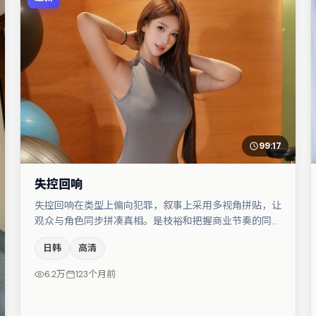
99:17
失控回响
失控回响在类型上偏向犯罪，叙事上采用多视角拼贴，让
观众与角色同步拼凑真相。是枝裕和把握商业节奏的同时
保留人物弧光，高潮戏信息密度高但不显凌乱。主演阵容
日韩
高清
包括张颂文、刘亦菲、桂纶镁等，角色动机前后呼应，适
合喜欢抠台词与伏笔的观众。节奏紧凑、反转有度，值得
6.2万
123个月前
列入片单。