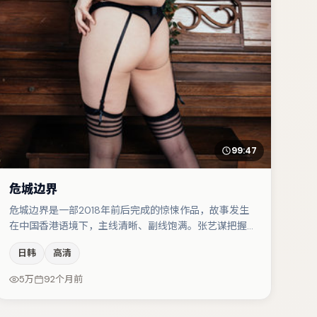
99:47
危城边界
危城边界是一部2018年前后完成的惊悚作品，故事发生
在中国香港语境下，主线清晰、副线饱满。张艺谋把握商
业节奏的同时保留人物弧光，高潮戏信息密度高但不显凌
日韩
高清
乱。马丽与白宇的对手戏构成全片情感锚点，梁朝伟则以
细节塑造推动谜题层层揭开。整体完成度较高，适合周末
5万
92个月前
一口气追完。