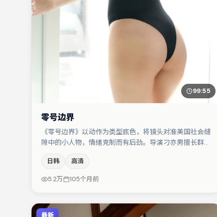
99:55
零号边界
《零号边界》以动作为类型底色，将镜头对准美国社会缝
隙中的小人物，情绪克制而有后劲。导演刁亦男擅长群戏
与空间压迫感，本片在视听语言上与题材形成互文。任素
日韩
高清
汐与易烊千玺的对手戏构成全片情感锚点，裴斗娜则以细
节塑造推动谜题层层揭开。节奏紧凑、反转有度，值得列
5.2万
105个月前
入片单。
最新