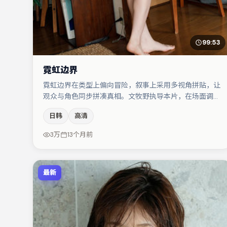
99:53
霓虹边界
霓虹边界在类型上偏向冒险，叙事上采用多视角拼贴，让
观众与角色同步拼凑真相。文牧野执导本片，在场面调度
与表演节奏上保持一贯作者性，关键场次留白得当。主演
日韩
高清
阵容包括弗洛伦丝·皮尤、胡歌、朱一龙等，角色动机前
后呼应，适合喜欢抠台词与伏笔的观众。整体完成度较
3万
13个月前
高，适合周末一口气追完。
最新