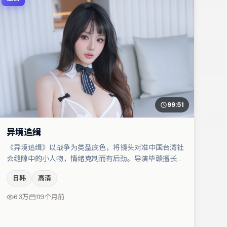
99:51
异境追缉
《异境追缉》以战争为类型底色，将镜头对准中国台湾社
会缝隙中的小人物，情绪克制而有后劲。导演毕赣擅长群
戏与空间压迫感，本片在视听语言上与题材形成互文。弗
日韩
高清
洛伦丝·皮尤与沈腾的对手戏构成全片情感锚点，蒋奇明
则以细节塑造推动谜题层层揭开。若你偏爱强类型与清晰
6.3万
119个月前
主线，这部作品值得关注。