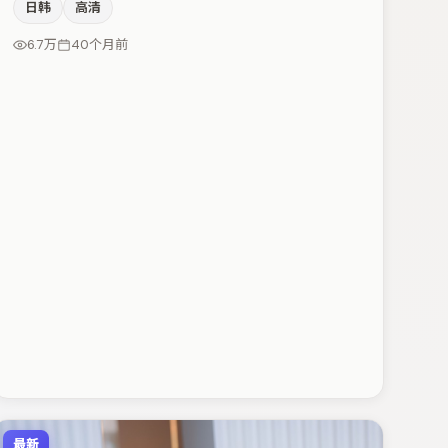
日韩
高清
与金高银的对手戏构成全片情感锚点，小松菜奈则以细节
塑造推动谜题层层揭开。整体完成度较高，适合周末一口
6.7万
40个月前
气追完。
最新