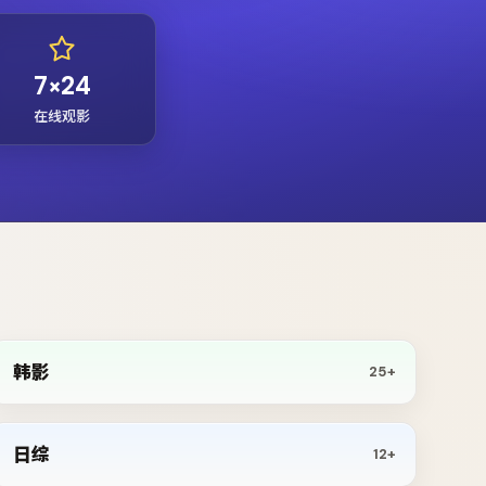
7×24
在线观影
韩影
25+
日综
12+