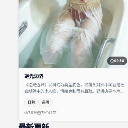
99:36
逆光边界
《逆光边界》以科幻为类型底色，将镜头对准中国香港社
会缝隙中的小人物，情绪克制而有后劲。郭帆执导本片，
在场面调度与表演节奏上保持一贯作者性，关键场次留白
日韩
高清
得当。亚当·德赖弗与大鹏的对手戏构成全片情感锚点，
河正宇则以细节塑造推动谜题层层揭开。若你偏爱强类型
7.9万
72个月前
与清晰主线，这部作品值得关注。
最新更新