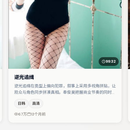
99:32
逆光追缉
逆光追缉在类型上偏向犯罪，叙事上采用多视角拼贴，让
观众与角色同步拼凑真相。奉俊昊把握商业节奏的同时保
留人物弧光，高潮戏信息密度高但不显凌乱。李光洁在片
日韩
高清
中承担叙事驱动，周冬雨、廖凡分别提供反差与喜剧/悬
疑调剂（视场次而定）。若你偏爱强类型与清晰主线，这
6.7万
13个月前
部作品值得关注。