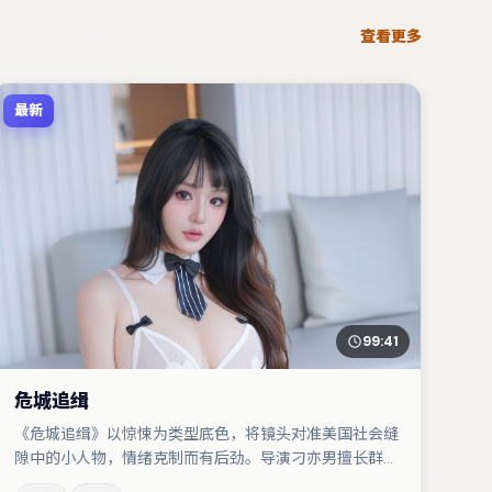
查看更多
最新
99:41
危城追缉
《危城追缉》以惊悚为类型底色，将镜头对准美国社会缝
隙中的小人物，情绪克制而有后劲。导演刁亦男擅长群戏
与空间压迫感，本片在视听语言上与题材形成互文。廖凡