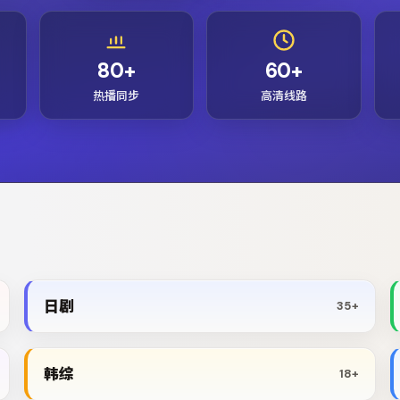
80+
60+
热播同步
高清线路
日剧
35+
韩综
18+